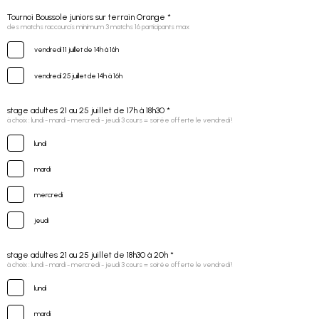
Tournoi Boussole juniors sur terrain Orange *
des matchs raccourcis minimum 3 matchs 16 participants max
vendredi 11 juillet de 14h à 16h
vendredi 25 juillet de 14h à 16h
stage adultes 21 au 25 juillet de 17h à 18h30 *
à choix : lundi - mardi - mercredi - jeudi 3 cours = soirée offerte le vendredi !
lundi
mardi
mercredi
jeudi
stage adultes 21 au 25 juillet de 18h30 à 20h *
à choix : lundi - mardi - mercredi - jeudi 3 cours = soirée offerte le vendredi !
lundi
mardi