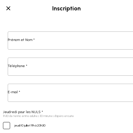
Inscription
Prénom et Nom *
Téléphone *
E-mail *
Jeudredi pour les NULS *
1h30 de tennis entre adultes 30 minutes d’apéro ensuite
jeudi 10 juillet 19h à 20h30