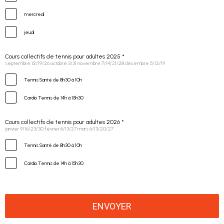
mercredi
jeudi
Cours collectifs de tennis pour adultes 2025 *
septembre 12/19/26 octobre 3/31 novembre 7/14/21/28 décembre 5/12/19
Tennis Santé de 8h30 à 10h
Cardio Tennis de 14h à 15h30
Cours collectifs de tennis pour adultes 2026 *
janvier 9/16/23/30 février 6/13/27 mars 6/13/20/27
Tennis Santé de 8h30 à 10h
Cardio Tennis de 14h à 15h30
ENVOYER